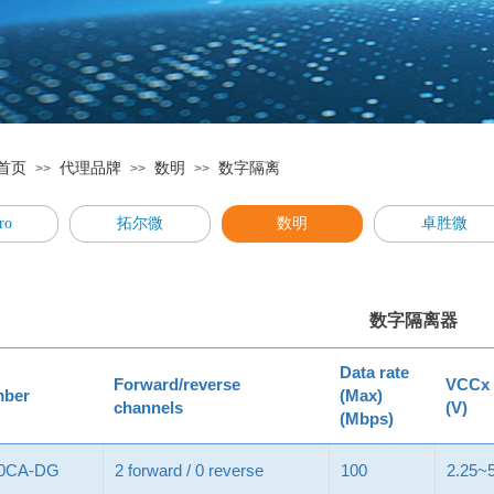
首页
代理品牌
数明
数字隔离
>>
>>
>>
ro
拓尔微
数明
卓胜微
数字隔离器
Data rate
Forward/reverse
VCCx
mber
(Max)
channels
(V)
(Mbps)
20CA-DG
2 forward / 0 reverse
100
2.25~5