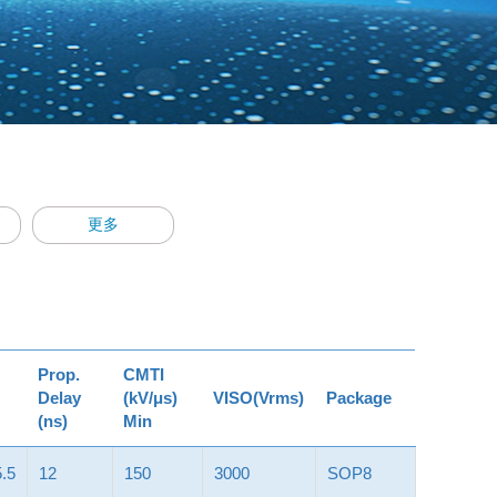
更多
Prop.
CMTI
Delay
(kV/μs)
VISO(Vrms)
Package
(ns)
Min
.5
12
150
3000
SOP8