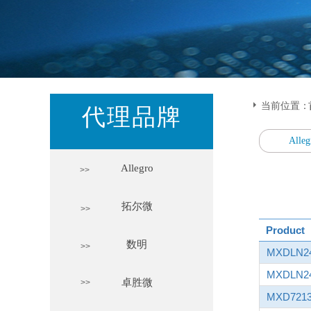
当前位置：
代理品牌
Alleg
Allegro
>>
拓尔微
>>
Product
数明
>>
MXDLN2
MXDLN2
卓胜微
>>
MXD721