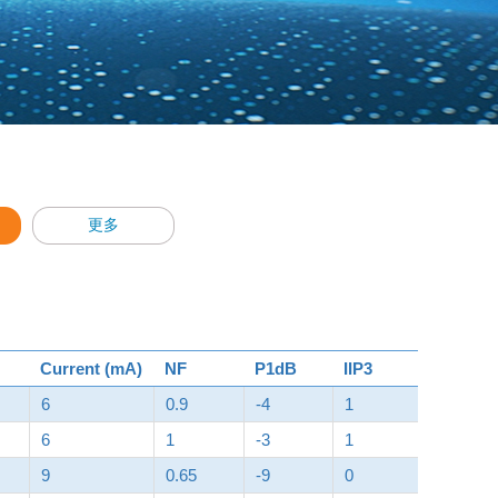
更多
Current (mA)
NF
P1dB
IIP3
6
0.9
-4
1
6
1
-3
1
9
0.65
-9
0