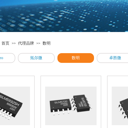
首页
代理品牌
数明
>>
>>
ro
拓尔微
数明
卓胜微